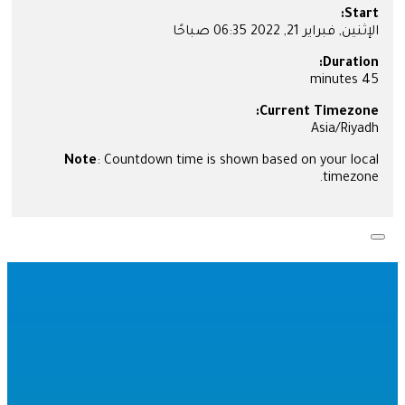
Start:
عضوية مشترك
الإثنين, فبراير 21, 2022 06:35 صباحًا
عضوية مدرب
عضوية مؤسسة
Duration:
التوظيف
45 minutes
تواصل معنا
دخول
Current Timezone:
Asia/Riyadh
Note
: Countdown time is shown based on your local
×
timezone.