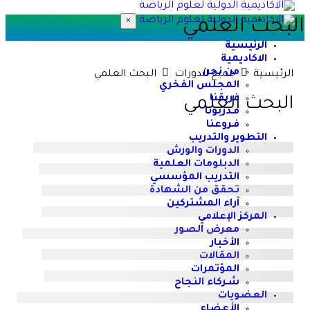
×
لبحث العلمي
الرئيسية
الاكاديمية
من نحن
الرئيسية
جميع الدورات
البحث العلمي
المجلس الفخري
فريقنا
البحث العلمي
مـدربونا
فـروعنا
التطوير والتدريب
الدورات والورش
الدبلومات العلمية
التدريب المؤسسي
تحقق من الشهادة
آراء المشتركين
المركز الإعلامي
معرض الصور
الأخبار
المقالات
المؤتمرات
شـركاء النجاح
العضويات
الأعضاء