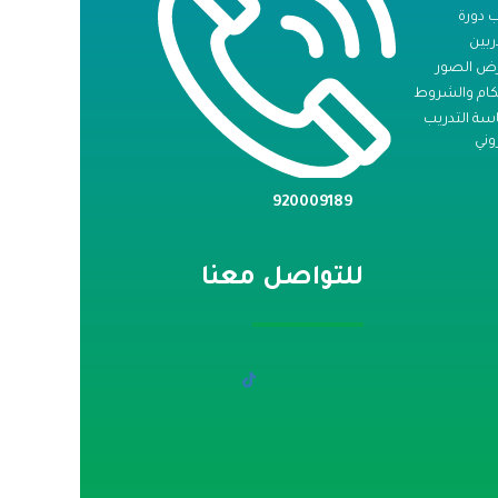
 دورة
ربين
ض الصور
كام والشروط
ة التدريب
وني
920009189
للتواصل معنا