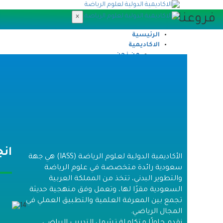
فروعنا
×
الرئيسية
الاكاديمية
من نحن
المجلس الفخري
فريقنا
مـدربونا
فـروعنا
التطوير والتدريب
الدورات والورش
الدبلومات العلمية
التدريب المؤسسي
تحقق من الشهادة
انج
آراء المشتركين
الأكاديمية الدولية لعلوم الرياضة (IASS) هي جهة
المركز الإعلامي
سعودية رائدة متخصصة في علوم الرياضة
معرض الصور
والتطوير البدني، تتخذ من المملكة العربية
الأخبار
السعودية مقرًا لها، وتعمل وفق منهجية حديثة
المقالات
تجمع بين المعرفة العلمية والتطبيق العملي في
المؤتمرات
المجال الرياضي.
شـركاء النجاح
نقدم حلولًا متكاملة تشمل التدريب الرياضي