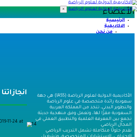
×
الأعضاء
الرئيسية
الاكاديمية
من نحن
المجلس الفخري
فريقنا
مـدربونا
فـروعنا
التطوير والتدريب
الدورات والورش
الدبلومات العلمية
التدريب المؤسسي
تحقق من الشهادة
آراء المشتركين
انجازاتنا
المركز الإعلامي
الأكاديمية الدولية لعلوم الرياضة (IASS) هي جهة
معرض الصور
سعودية رائدة متخصصة في علوم الرياضة
الأخبار
والتطوير البدني، تتخذ من المملكة العربية
المقالات
السعودية مقرًا لها، وتعمل وفق منهجية حديثة
المؤتمرات
تجمع بين المعرفة العلمية والتطبيق العملي في
شـركاء النجاح
المجال الرياضي.
العضويات
نقدم حلولًا متكاملة تشمل التدريب الرياضي
الأعضاء
الاحترافي، الاستشارات المتخصصة، وتشغيل