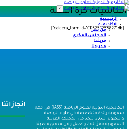
×
أساسيات كرة السلة
الرئيسية
الاكاديمية
[caldera_form id="CF62532558271db"]
من نحن
المجلس الفخري
فريقنا
مـدربونا
فـروعنا
التطوير والتدريب
الدورات والورش
الدبلومات العلمية
التدريب المؤسسي
تحقق من الشهادة
آراء المشتركين
المركز الإعلامي
معرض الصور
الأخبار
انجازاتنا
المقالات
الأكاديمية الدولية لعلوم الرياضة (IASS) هي جهة
المؤتمرات
سعودية رائدة متخصصة في علوم الرياضة
شـركاء النجاح
والتطوير البدني، تتخذ من المملكة العربية
العضويات
السعودية مقرًا لها، وتعمل وفق منهجية حديثة
الأعضاء